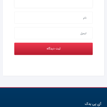
آی پی یدک