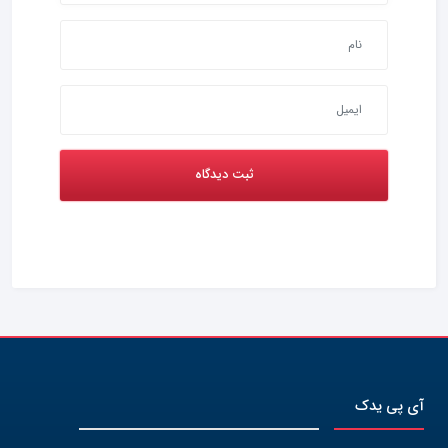
آی پی یدک