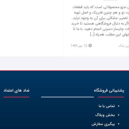
ی جزو محصولاتی است که باید قطعات
رت نو و هم چنین فابریک و اصل تهیه
 تعمیر، مشکلی برای آن به وجود نیاید.
گر به دنبال فروشگاهی هستید تا خرید
 چایساز دسینی انجام دهید، با ما تا
تهای این مطلب همراه […]
پی یدک
12 مهر 1400
پشتیبانی فروشگاه
نماد های اعتماد
تماس با ما
بخش وبلاگ
پیگیری سفارش