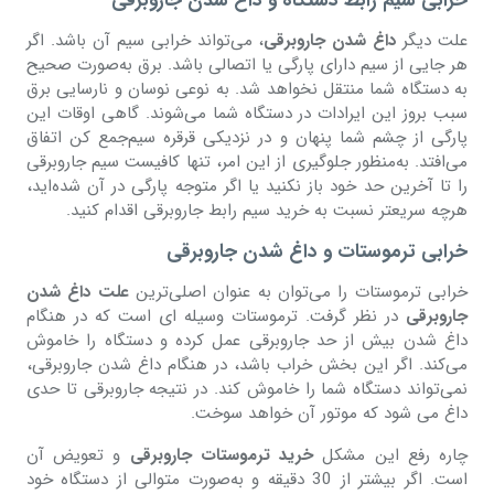
خرابی سیم رابط دستگاه و داغ شدن جاروبرقی
علت دیگر
داغ شدن جاروبرقی
، می‌تواند خرابی سیم آن باشد. اگر
هر جایی از سیم دارای پارگی یا اتصالی باشد. برق به‌صورت صحیح
به دستگاه شما منتقل نخواهد شد. به نوعی نوسان و نارسایی برق
سبب بروز این ایرادات در دستگاه شما می‌شوند. گاهی اوقات این
پارگی از چشم شما پنهان و در نزدیکی قرقره سیم‌جمع کن اتفاق
می‌افتد. به‌منظور جلوگیری از این امر، تنها کافیست سیم جاروبرقی
را تا آخرین حد خود باز نکنید یا اگر متوجه پارگی در آن شده‌اید،
هرچه سریعتر نسبت به خرید سیم رابط جاروبرقی اقدام کنید.
خرابی ترموستات و داغ شدن جاروبرقی
خرابی ترموستات را می‌توان به عنوان اصلی‌ترین
علت داغ شدن
جاروبرقی
در نظر گرفت. ترموستات وسیله ای است که در هنگام
داغ شدن بیش از حد جاروبرقی عمل کرده و دستگاه را خاموش
می‌کند. اگر این بخش خراب باشد، در هنگام داغ شدن جاروبرقی،
نمی‌تواند دستگاه شما را خاموش کند. در نتیجه جاروبرقی تا حدی
داغ می شود که موتور آن خواهد سوخت.
چاره رفع این مشکل
خرید ترموستات جاروبرقی
و تعویض آن
است. اگر بیشتر از 30 دقیقه و به‌صورت متوالی از دستگاه خود