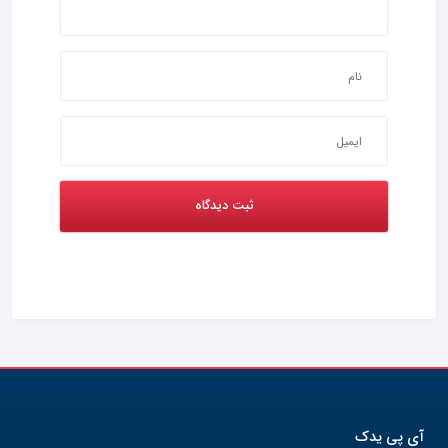
آی پی یدک