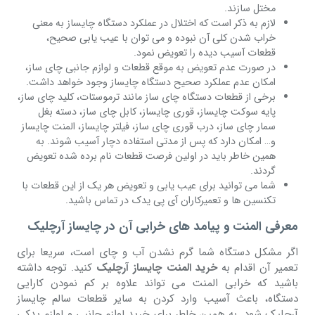
مختل سازند.
لازم به ذکر است که اختلال در عملکرد دستگاه چایساز به معنی
خراب شدن کلی آن نبوده و می توان با عیب یابی صحیح،
قطعات آسیب دیده را تعویض نمود.
در صورت عدم تعویض به موقع قطعات و لوازم جانبی چای ساز،
امکان عدم عملکرد صحیح دستگاه چایساز وجود خواهد داشت.
برخی از قطعات دستگاه چای ساز مانند ترموستات، کلید چای ساز،
پایه سوکت چایساز، قوری چایساز، کابل چای ساز، دسته بغل
سمار چای ساز، درب قوری چای ساز، فیلتر چایساز، المنت چایساز
و… امکان دارد که پس از مدتی استفاده دچار آسیب شوند. به
همین خاطر باید در اولین فرصت قطعات نام برده شده تعویض
گردند.
شما می توانید برای عیب یابی و تعویض هر یک از این قطعات با
تکنسین ها و تعمیرکاران آی پی یدک در تماس باشید.
معرفی المنت و پیامد های خرابی آن در چایساز آرچلیک
اگر مشکل دستگاه شما گرم نشدن آب و چای است، سریعا برای
تعمیر آن اقدام به
خرید المنت چایساز آرچلیک
کنید. توجه داشته
باشید که خرابی المنت می تواند علاوه بر کم نمودن کارایی
دستگاه، باعث آسیب وارد کردن به سایر قطعات سالم چایساز
آرچلیک شود. به همین خاطر برای خرید لوازم جانبی و لوازم یدکی