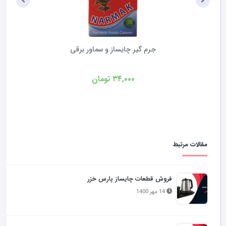
ور برقی
قوری چایساز گو
۴۷۰,۰۰۰
توما
مقالات مرتبط
فروش قطعات چایساز پارس خزر
14 مهر 1400