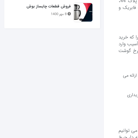
می توانید به فروشگاه آی پی یدک واقع در یوسف آباد، خیابان چهلستون، بین چهارم و ششم، پلاک 44،
فروش قطعات چایساز بوش
فابریک و
8 مهر 1400
را که خرید
آسیب وارد
چرخ گوشت
رائه می
ریداری
می توانیم
ه دار چرخ