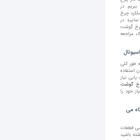
بریم. در
لکرد چرخ
مایید. در
چرخ گوشت
ک مراجعه
سیونال
ه طور کلی
ن استفاده
یابی نیاز
رخ گوشت
ز خود را
اه می
می قطعات
ته باشید