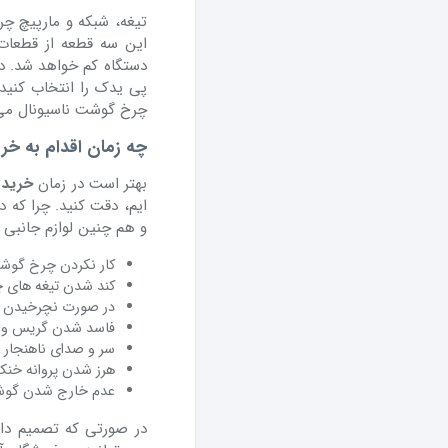
تیغه، شبکه و مارپیچ چ
این سه قطعه از قطعات
دستگاه کم خواهد شد. د
پی یدک را انتخاب کنید.
چرخ گوشت ناسیونال می ت
چه زمان اقدام به خر
بهتر است در زمان
خرید 
ایم، دقت کنید. چرا که
و هم چنین لوازم جانبی 
کار نکردن چرخ گوشت
کند شدن تیغه های 
در صورت نچرخیدن ح
فاسد شدن گریس و ی
سر و صدای ناهنجار ا
هرز شدن پروانه خن
عدم خارج شدن گوش
در صورتی که تصمیم دا