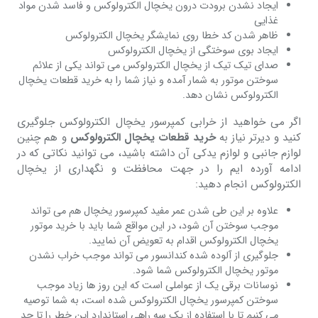
ایجاد نشدن برودت درون یخچال الکترولوکس و فاسد شدن مواد
غذایی
ظاهر شدن کد خطا روی نمایشگر یخچال الکترولوکس
ایجاد بوی سوختگی از یخچال الکترولوکس
صدای تیک تیک از یخچال الکترولوکس می تواند یکی از علائم
سوختن موتور به شمار آمده و نیاز شما را به خرید قطعات یخچال
الکترولوکس نشان دهد.
اگر می خواهید از خرابی کمپرسور یخچال الکترولوکس جلوگیری
کنید و دیرتر نیاز به
خرید قطعات یخچال الکترولوکس
و هم چنین
لوازم جانبی و لوازم یدکی آن داشته باشید، می توانید نکاتی که در
ادامه آورده ایم را در جهت محافظت و نگهداری از یخچال
الکترولوکس انجام دهید:
علاوه بر این طی شدن عمر مفید کمپرسور یخچال هم می تواند
موجب سوختن آن شود، در این مواقع شما باید با خرید موتور
یخچال الکترولوکس اقدام به تعویض آن نمایید.
جلوگیری از آلوده شده کندانسور می تواند موجب خراب نشدن
موتور یخچال الکترولوکس شما شود.
نوسانات برقی یک از عواملی است که این روز ها زیاد موجب
سوختن کمپرسور یخچال الکترولوکس شده است، به شما توصیه
می کنیم تا با استفاده از یک سه راهی استاندارد این خطر را تا حد