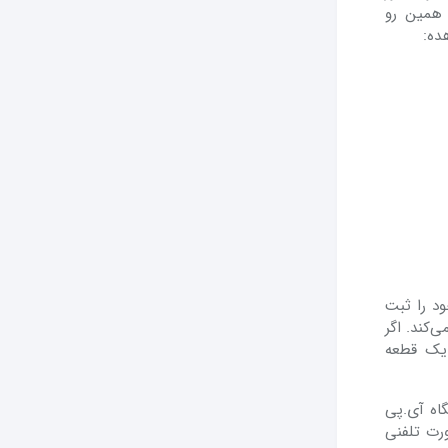
ز همین رو
ده:
د را ثبت
‌کند. اگر
 یک قطعه
گاه آی.پی
رت تلفنی