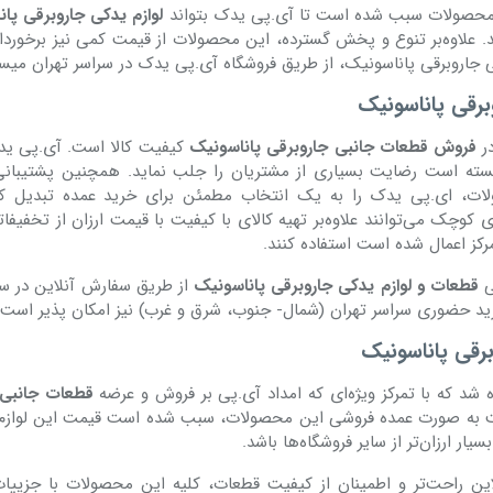
 محصولات سبب شده است تا آی.پی یدک بتواند
لوازم یدکی جاروبرقی پا
. علاوه‌بر تنوع و پخش گسترده، این محصولات از قیمت کمی نیز برخوردار
جاروبرقی پاناسونیک، از طریق فروشگاه آی.پی یدک در سراسر تهران میس
رقی پاناسونیک
در
فروش قطعات جانبی جاروبرقی پاناسونیک
کیفیت کالا است. آی.پی یدک
نسته است رضایت بسیاری از مشتریان را جلب نماید. همچنین پشتیبان
ات، ای.پی یدک را به یک انتخاب مطمئن برای خرید عمده تبدیل ک
ای کوچک می‌توانند علاوه‌بر تهیه کالای با کیفیت با قیمت ارزان از تخفیفا
رکز اعمال شده است استفاده کنند.
ی
قطعات و لوازم یدکی جاروبرقی پاناسونیک
از طریق سفارش آنلاین در سر
 حضوری سراسر تهران (شمال- جنوب، شرق و غرب) نیز امکان پذیر است.
رقی پاناسونیک
شد که با تمرکز ویژه‌ای که امداد آی.پی بر فروش و عرضه
قطعات جانبی 
ت به صورت عمده فروشی این محصولات، سبب شده است قیمت این لوازم
ار ارزان‌تر از سایر فروشگاه‌ها باشد.
ین راحت‌تر و اطمینان از کیفیت قطعات، کلیه این محصولات با جزییات 