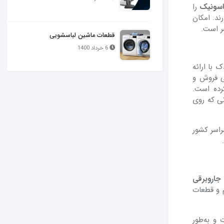
ناسونیک
را
ند. امکان
ر است.
قطعات ماشین لباسشویی
6 خرداد 1400
 با ارائه
ی فروش و
رده است.
تی که روی
اسر کشور
جاروبرقی
 و قطعات
و به‌طور