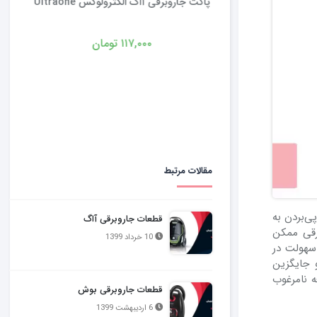
فیلتر هپا جاروبرقی فیلیپس مدل FC8470
تماس بگیرید
مقالات مرتبط
ی‌بردن به
قطعات جاروبرقی آاگ
رقی ممکن
10 خرداد 1399
سهولت در
و جایگزین
ه نامرغوب
قطعات جاروبرقی بوش
6 اردیبهشت 1399