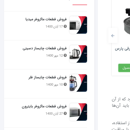
فروش قطعات ماکروفر میدیا
17 آبان 1400
فروش قطعات چایساز دسینی
موتور جاروبرقی ال جی 2200
موتور 2200 وات جاروبرقی بوش
موتور 
بدون لبه
سامسونگ بد
12 مهر 1400
محصول
بررسی و خرید این محصول
بررسی و خرید ا
فروش قطعات چایساز فلر
10 مهر 1400
 که از آن
اید آن‌ها
فروش قطعات ماکروفر بایترون
27 آبان 1400
 استفاده،
با مراقبت