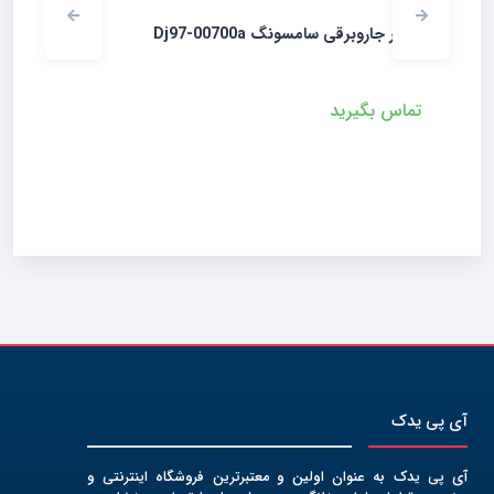
سامسونگ Dj97-00700a
زانویی فابریک جاروبرقی ا
ید
۲۲%
۴۹۰,۰۰۰
تومان
۳۸۰,۰۰۰
تومان
آی پی یدک
آی پی یدک به عنوان اولین و معتبرترین فروشگاه اینترنتی و