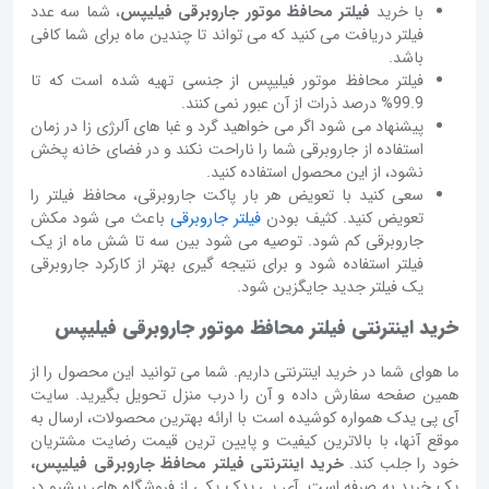
با خرید
فیلتر محافظ موتور جاروبرقی فیلیپس
، شما سه عدد
فیلتر دریافت می کنید که می تواند تا چندین ماه برای شما کافی
باشد.
فیلتر محافظ موتور فیلیپس از جنسی تهیه شده است که تا
99.9% درصد ذرات از آن عبور نمی کنند.
پیشنهاد می شود اگر می خواهید گرد و غبا های آلرژی زا در زمان
استفاده از جاروبرقی شما را ناراحت نکند و در فضای خانه پخش
نشود، از این محصول استفاده کنید.
سعی کنید با تعویض هر بار پاکت جاروبرقی، محافظ فیلتر را
تعویض کنید. کثیف بودن
فیلتر جاروبرقی
باعث می شود مکش
جاروبرقی کم شود. توصیه می شود بین سه تا شش ماه از یک
فیلتر استفاده شود و برای نتیجه گیری بهتر از کارکرد جاروبرقی
یک فیلتر جدید جایگزین شود.
خرید اینترنتی فیلتر محافظ موتور جاروبرقی فیلیپس
ما هوای شما در خرید اینترنتی داریم. شما می توانید این محصول را از
همین صفحه سفارش داده و آن را درب منزل تحویل بگیرید. سایت
آی پی یدک همواره کوشیده است با ارائه بهترین محصولات، ارسال به
موقع آنها، با بالاترین کیفیت و پایین ترین قیمت رضایت مشتریان
خود را جلب کند.
خرید اینترنتی فیلتر محافظ جاروبرقی فیلیپس،
یک خرید به صرفه است. آی پی یدک یکی از فروشگاه های پیشرو در