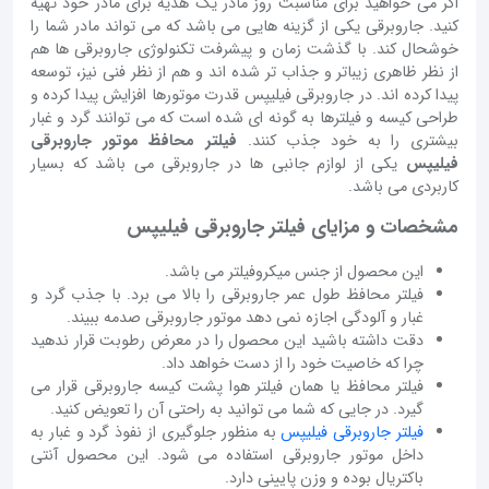
اگر می خواهید برای مناسبت روز مادر یک هدیه برای مادر خود تهیه
کنید. جاروبرقی یکی از گزینه هایی می باشد که می تواند مادر شما را
خوشحال کند. با گذشت زمان و پیشرفت تکنولوژی جاروبرقی ها هم
از نظر ظاهری زیباتر و جذاب تر شده اند و هم از نظر فنی نیز، توسعه
پیدا کرده اند. در جاروبرقی فیلیپس قدرت موتورها افزایش پیدا کرده و
طراحی کیسه و فیلترها به گونه ای شده است که می توانند گرد و غبار
بیشتری را به خود جذب کنند.
فیلتر محافظ موتور جاروبرقی
فیلیپس
یکی از لوازم جانبی ها در جاروبرقی می باشد که بسیار
کاربردی می باشد.
مشخصات و مزایای فیلتر جاروبرقی فیلیپس
این محصول از جنس میکروفیلتر می باشد.
فیلتر محافظ طول عمر جاروبرقی را بالا می برد. با جذب گرد و
غبار و آلودگی اجازه نمی دهد موتور جاروبرقی صدمه ببیند.
دقت داشته باشید این محصول را در معرض رطوبت قرار ندهید
چرا که خاصیت خود را از دست خواهد داد.
فیلتر محافظ یا همان فیلتر هوا پشت کیسه جاروبرقی قرار می
گیرد. در جایی که شما می توانید به راحتی آن را تعویض کنید.
فیلتر جاروبرقی فیلیپس
به منظور جلوگیری از نفوذ گرد و غبار به
داخل موتور جاروبرقی استفاده می شود. این محصول آنتی
باکتریال بوده و وزن پایینی دارد.