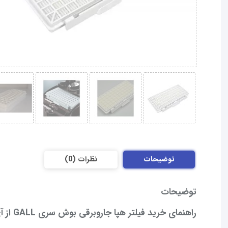
توضیحات
نظرات (0)
توضیحات
راهنمای خرید فیلتر هپا جاروبرقی بوش سری GALL از آی پی یدک