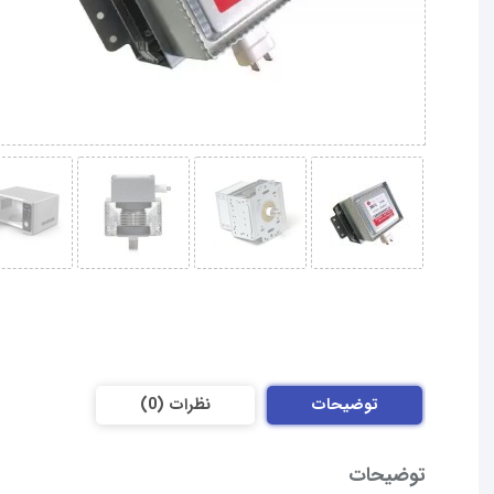
لامپ
مگنترون
سولاردام
عدد
توضیحات
نظرات (0)
توضیحات