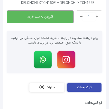
DELONGHI XTCN150E – DELONGHI XTCN155E
افزودن به سبد خرید
پاکت
جاروبرقی
دلونگی
مدل
برای دریافت مشاوره در رابطه با خرید قطعات لوازم خانگی می توانید
BS1228
با شبکه های اجتماعی زیر در ارتباط باشید.
عدد
توضیحات
نظرات (0)
توضیحات