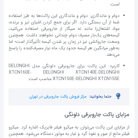
است.
دوام و ماندگاری: دوام و ماندگاری این پاکت‌ها به طرز استفاده
شما از آن بستگی دارد. اگر برای جمع کردن اشیای تیز و برنده،
مواد اشتعال‌زا مانند ته سیگار از جاروبرقی استفاده می‌کنید،
کیسه‌های یک‌بار مصرف دوام چندانی نخواهند داشت. همچنین
وسعت جاروکشی نیز در زمان پر شدن کیسه تأثیرگذار است؛ اما
به‌طور میانگین هر کیسه حدود یک ماه نیاز مصرف‌کننده را پاسخ
می‌دهد.
کاربرد: این پاکت برای جاروبرقی دلونگی مدل DELONGHI
XTCN160E- DELONGHI XTCN140E-DELONGHI
XTCN150E-DELONGHI XTCN155E مناسب است.
حتما بخوانید:
مرکز فروش پاکت جاروبرقی در تهران
مزایای پاکت جاروبرقی دلونگی
از مزایای این پاکت می‌توان به میکرو فیلتر فابریک اشاره کرد. میکرو
فیلتر مانع از عبور و نفوذ گرد و غبار به موتور دستگاه می‌شود. همچنین