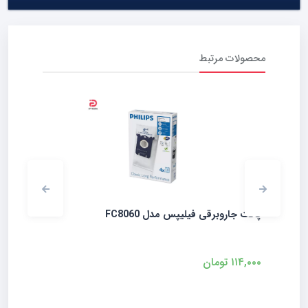
محصولات مرتبط
پاکت جاروبرقی فیلیپس مدل FC8060
موتور 1600 وات جاروبرقی
۱۱۴,۰۰۰
تومان
تماس