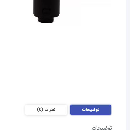
کوبل
جاروبرقی
پاناسونیک
عدد
توضیحات
نظرات (0)
توضیحات